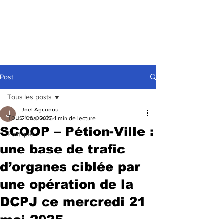
Post
Tous les posts
Joel Agoudou
Tous les posts
21 mai 2025
1 min de lecture
SCOOP – Pétion-Ville :
Politique
une base de trafic
d’organes ciblée par
une opération de la
DCPJ ce mercredi 21