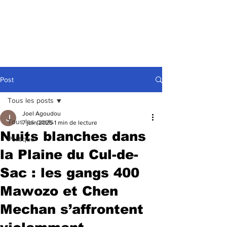
Post
Tous les posts
Joel Agoudou
Tous les posts
7 juin 2025
1 min de lecture
Nuits blanches dans
Politique
la Plaine du Cul-de-
Sac : les gangs 400
Mawozo et Chen
Mechan s’affrontent