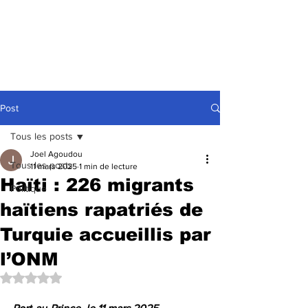
Post
Tous les posts
Joel Agoudou
Tous les posts
11 mars 2025
1 min de lecture
Haïti : 226 migrants
Politique
haïtiens rapatriés de
Turquie accueillis par
l’ONM
Noté NaN étoiles sur 5.