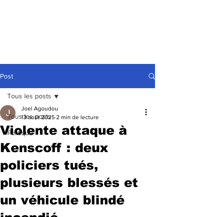
Post
Tous les posts
Joel Agoudou
Tous les posts
13 août 2025
2 min de lecture
Violente attaque à
Politique
Kenscoff : deux
policiers tués,
plusieurs blessés et
un véhicule blindé