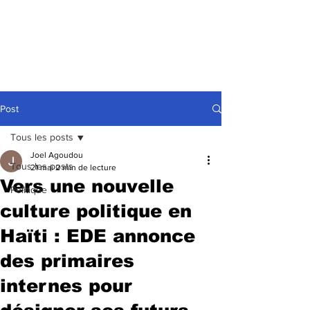
Post
Tous les posts
Joel Agoudou
Tous les posts
21 mai
2 min de lecture
Vers une nouvelle
Politique
culture politique en
Haïti : EDE annonce
des primaires
internes pour