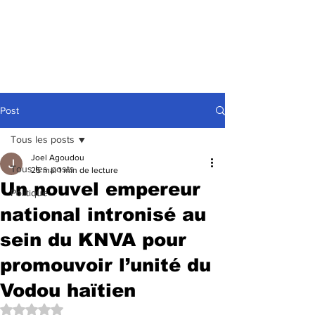
Post
Tous les posts
Joel Agoudou
Tous les posts
25 mai
1 min de lecture
Un nouvel empereur
Politique
national intronisé au
sein du KNVA pour
promouvoir l’unité du
Vodou haïtien
Noté NaN étoiles sur 5.