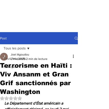
Post
Tous les posts
Joel Agoudou
Tous les posts
2 mai 2025
2 min de lecture
Terrorisme en Haïti :
Politique
Viv Ansanm et Gran
Grif sanctionnés par
Washington
Noté NaN étoiles sur 5.
Le Département d’État américain a 