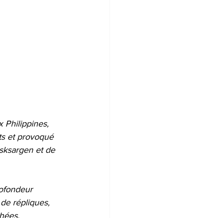
 Philippines, 
ts et provoqué 
sksargen et de 
rofondeur 
de répliques, 
chées.