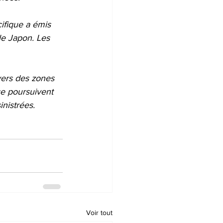
ifique a émis 
 le Japon. Les 
vers des zones 
se poursuivent 
inistrées.
Voir tout