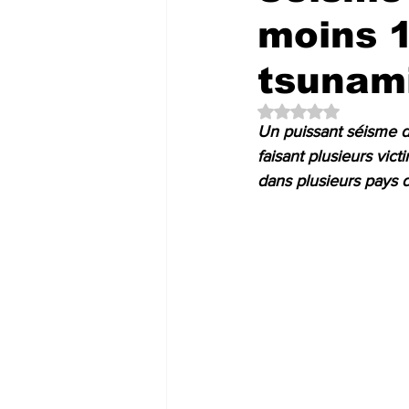
moins 1
tsunami
Noté NaN étoiles su
Un puissant séisme de
faisant plusieurs vic
dans plusieurs pays d