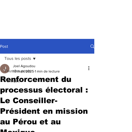
Post
Tous les posts
Joel Agoudou
Tous les posts
10 mars 2025
1 min de lecture
Renforcement du
Politique
processus électoral :
Le Conseiller-
Président en mission
au Pérou et au