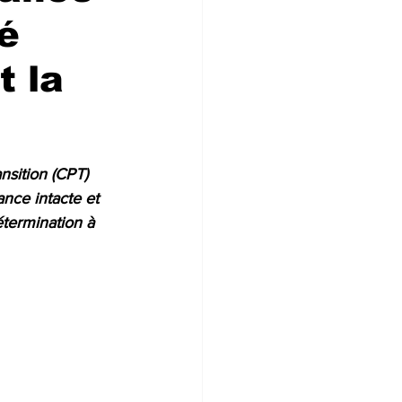
mé
t la
nsition (CPT) 
ance intacte et 
étermination à 