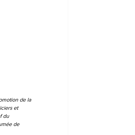
omotion de la 
ciers et 
f du 
sumée de 