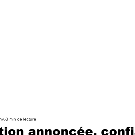
nv.
3 min de lecture
tion annoncée, conf