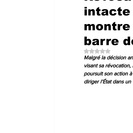
intacte 
montre 
barre d
Noté NaN étoiles su
Malgré la décision an
visant sa révocation, 
poursuit son action à
diriger l’État dans un