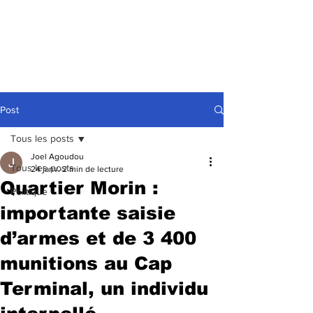
Post
Tous les posts
Joel Agoudou
Tous les posts
24 janv.
2 min de lecture
Quartier Morin :
Politique
importante saisie
d’armes et de 3 400
munitions au Cap
Terminal, un individu