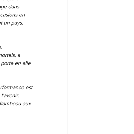
age dans 
ccasions en 
ut un pays.
.
ortels, a 
 porte en elle 
erformance est 
l’avenir. 
 flambeau aux 