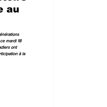
e au
énérations 
ce mardi 18 
diers ont 
icipation à la 