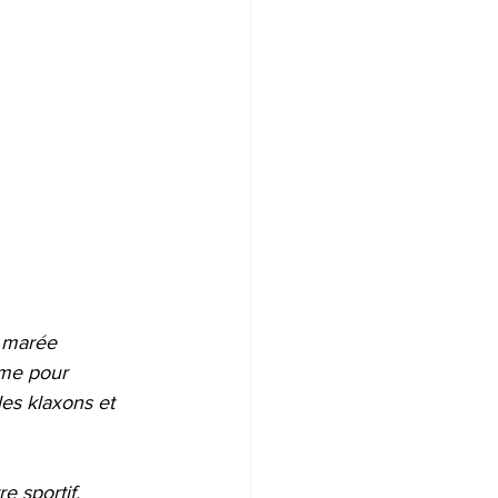
e marée 
mme pour 
es klaxons et 
e sportif.