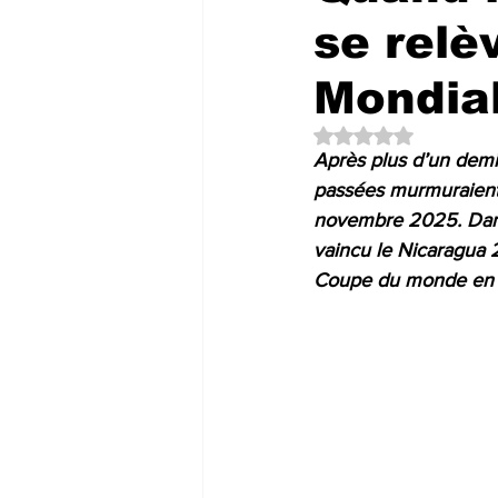
se relè
Mondia
Noté NaN étoiles su
Après plus d’un demi
passées murmuraient e
novembre 2025. Dans
vaincu le Nicaragua 2-
Coupe du monde en 