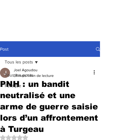
Post
Tous les posts
Joel Agoudou
Tous les posts
31 mars
1 min de lecture
PNH : un bandit
Politique
neutralisé et une
arme de guerre saisie
lors d’un affrontement
à Turgeau
Noté NaN étoiles sur 5.