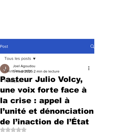
Post
Tous les posts
Joel Agoudou
Tous les posts
5 mars 2025
2 min de lecture
Pasteur Julio Volcy,
Politique
une voix forte face à
la crise : appel à
l’unité et dénonciation
de l’inaction de l’État
Noté NaN étoiles sur 5.