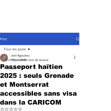
Post
Tous les posts
Joel Agoudou
Tous les posts
31 juil. 2025
1 min de lecture
Passeport haïtien
Politique
2025 : seuls Grenade
et Montserrat
accessibles sans visa
dans la CARICOM
Noté NaN étoiles sur 5.