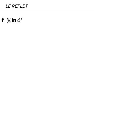
LE REFLET
Voir tout
Posts récents