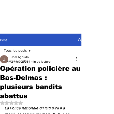
Post
Tous les posts
Joel Agoudou
Tous les posts
2 mars 2025
1 min de lecture
Opération policière au
Politique
Bas-Delmas :
plusieurs bandits
abattus
Noté NaN étoiles sur 5.
La Police nationale d’Haïti (PNH) a 