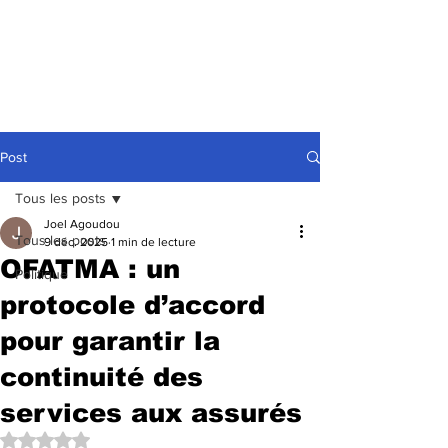
Post
Tous les posts
Joel Agoudou
Tous les posts
9 déc. 2025
1 min de lecture
OFATMA : un
Politique
protocole d’accord
pour garantir la
continuité des
services aux assurés
Noté NaN étoiles sur 5.