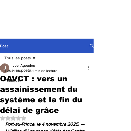
Post
Tous les posts
Joel Agoudou
Tous les posts
4 nov. 2025
1 min de lecture
OAVCT : vers un
Politique
assainissement du
système et la fin du
délai de grâce
Noté NaN étoiles sur 5.
Port-au-Prince, le 4 novembre 2025. — 