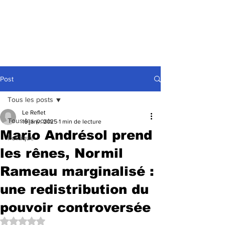
Post
Tous les posts
Le Reflet
Tous les posts
16 janv. 2025
1 min de lecture
Mario Andrésol prend
Politique
les rênes, Normil
Rameau marginalisé :
une redistribution du
pouvoir controversée
Noté NaN étoiles sur 5.