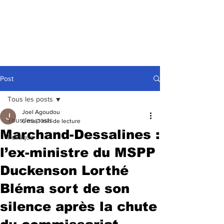
Post
Tous les posts
Joel Agoudou
Tous les posts
6 mai
1 min de lecture
Marchand-Dessalines :
Politique
l’ex-ministre du MSPP
Duckenson Lorthé
Bléma sort de son
silence après la chute