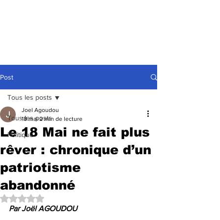
Post
Tous les posts
Joel Agoudou
Tous les posts
18 mai
2 min de lecture
Le 18 Mai ne fait plus
Politique
rêver : chronique d’un
patriotisme
abandonné
Noté NaN étoiles sur 5.
Par Joël AGOUDOU