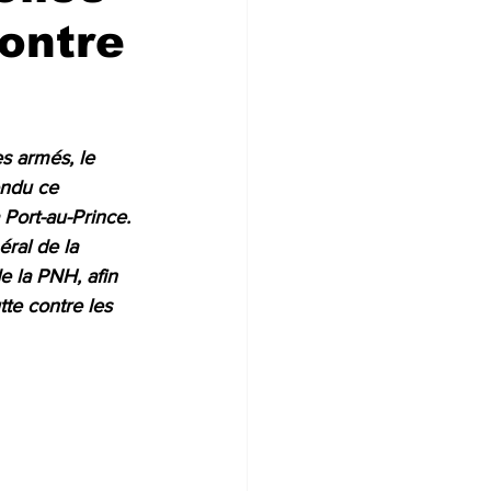
contre
s armés, le 
endu ce 
Port-au-Prince. 
ral de la 
e la PNH, afin 
tte contre les 