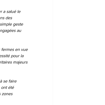
 a salué le 
ns des 
n simple geste 
 engagées au 
s fermes en vue 
essité pour la 
itaires majeurs 
 se faire 
 ont été 
s zones 