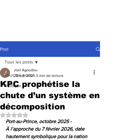
Post
Tous les posts
Joel Agoudou
Tous les posts
22 oct. 2025
3 min de lecture
KPC prophétise la
Politique
chute d’un système en
décomposition
Noté NaN étoiles sur 5.
Port-au-Prince, octobre 2025 -
À l’approche du 7 février 2026, date 
hautement symbolique pour la nation 