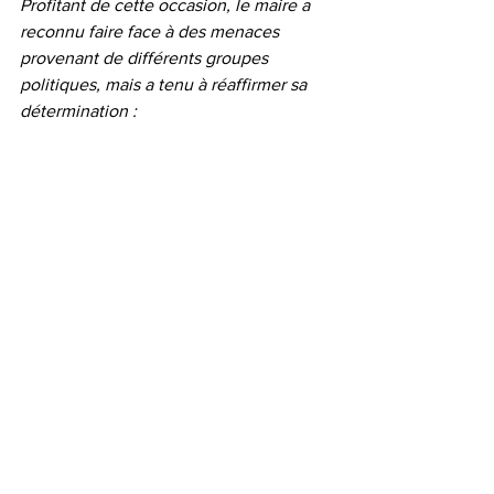
Profitant de cette occasion, le maire a 
reconnu faire face à des menaces 
provenant de différents groupes 
politiques, mais a tenu à réaffirmer sa 
détermination :
« Je remercie la France pour ce soutien. 
Oui, je reçois des menaces, mais je ne 
céderai pas. Mon combat pour 
Kenscoff, ville d’accueil, se poursuivra 
jusqu’à ma dernière journée en poste. »
Une visite à forte portée sécuritaire et 
politique
Au-delà du protocole, cette visite 
apparaît comme un signal politique et 
sécuritaire fort, venant conforter la 
légitimité du maire Massillon Jean et 