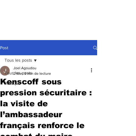
Post
Tous les posts
Joel Agoudou
Tous les posts
2 févr.
3 min de lecture
Kenscoff sous
Politique
pression sécuritaire :
la visite de
l’ambassadeur
français renforce le