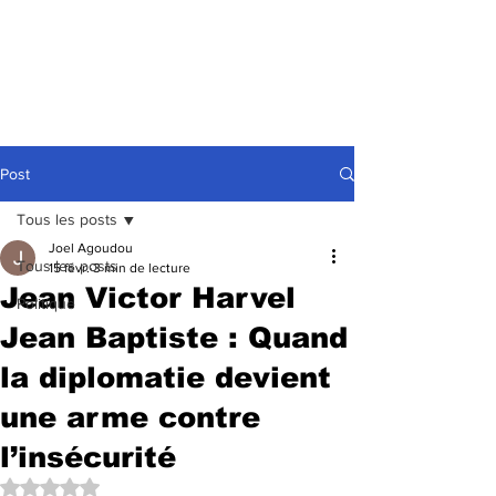
Post
Tous les posts
Joel Agoudou
Tous les posts
15 févr.
3 min de lecture
Jean Victor Harvel
Politique
Jean Baptiste : Quand
la diplomatie devient
une arme contre
l’insécurité
Noté NaN étoiles sur 5.