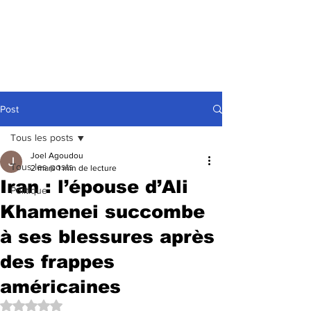
Post
Tous les posts
Joel Agoudou
Tous les posts
2 mars
1 min de lecture
Iran : l’épouse d’Ali
Politique
Khamenei succombe
à ses blessures après
des frappes
américaines
Noté NaN étoiles sur 5.