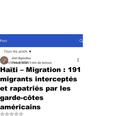
Post
Tous les posts
Joel Agoudou
Tous les posts
3 sept. 2025
1 min de lecture
Haïti – Migration : 191
Politique
migrants interceptés
et rapatriés par les
garde-côtes
américains
Noté NaN étoiles sur 5.