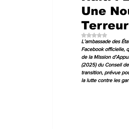
Une Nou
Terreur
Noté NaN étoiles su
L’ambassade des État
Facebook officielle, 
de la Mission d’Appui
(2025) du Conseil de
transition, prévue p
la lutte contre les ga