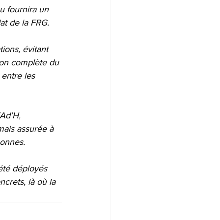
u fournira un 
at de la FRG.
ions, évitant 
tion complète du 
entre les 
Ad’H, 
mais assurée à 
sonnes.
 été déployés 
crets, là où la 