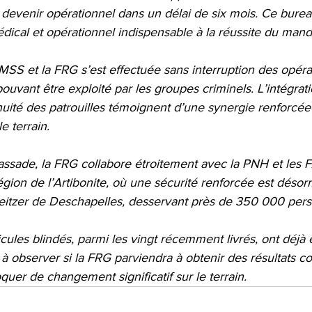
devenir opérationnel dans un délai de six mois. Ce burea
édical et opérationnel indispensable à la réussite du mand
a MSS et la FRG s’est effectuée sans interruption des opérat
 pouvant être exploité par les groupes criminels. L’intégra
nuité des patrouilles témoignent d’une synergie renforcée 
e terrain.
assade, la FRG collabore étroitement avec la PNH et les F
gion de l’Artibonite, où une sécurité renforcée est désor
weitzer de Deschapelles, desservant près de 350 000 per
hicules blindés, parmi les vingt récemment livrés, ont déjà
 à observer si la FRG parviendra à obtenir des résultats con
uer de changement significatif sur le terrain.