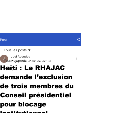
Post
Tous les posts
Joel Agoudou
Tous les posts
25 juin 2025
2 min de lecture
Haïti : Le RHAJAC
Politique
demande l’exclusion
de trois membres du
Conseil présidentiel
pour blocage