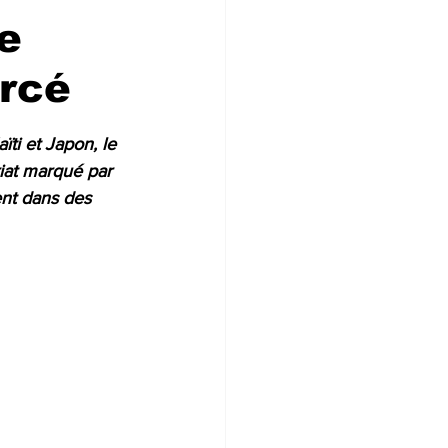
e
orcé
ti et Japon, le 
riat marqué par 
ent dans des 