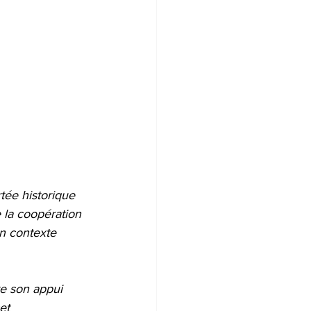
tée historique 
e la coopération 
un contexte 
e son appui 
et 