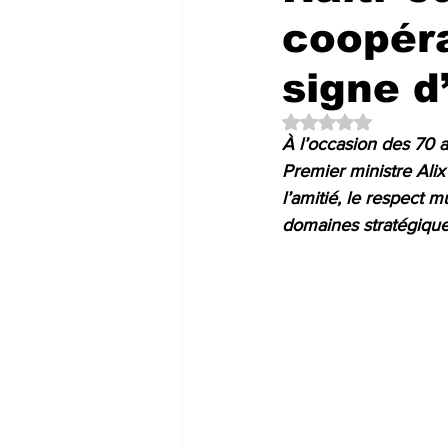
coopéra
signe d
Noté NaN étoiles su
À l’occasion des 70 a
Premier ministre Alix
l’amitié, le respect 
domaines stratégique