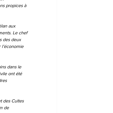
ons propices à 
élan aux 
ments. Le chef 
s des deux 
r l’économie 
ins dans le 
ile ont été 
dres 
t des Cultes 
m de 