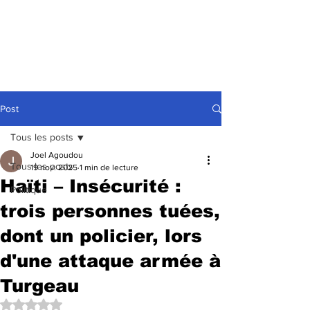
Post
Tous les posts
Joel Agoudou
Tous les posts
19 nov. 2025
1 min de lecture
Haïti – Insécurité :
Politique
trois personnes tuées,
dont un policier, lors
d'une attaque armée à
Turgeau
Noté NaN étoiles sur 5.