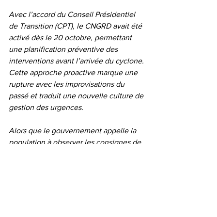
Avec l’accord du Conseil Présidentiel 
de Transition (CPT), le CNGRD avait été 
activé dès le 20 octobre, permettant 
une planification préventive des 
interventions avant l’arrivée du cyclone. 
Cette approche proactive marque une 
rupture avec les improvisations du 
passé et traduit une nouvelle culture de 
gestion des urgences.
Alors que le gouvernement appelle la 
population à observer les consignes de 
sécurité et à faire preuve de vigilance, 
cette mobilisation sans précédent 
symbolise un bouclier national de 
vigilance, d’unité et de résilience face à 
l’un des ouragans les plus violents de la 
décennie.