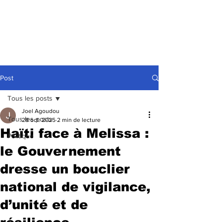
Post
Tous les posts
Joel Agoudou
Tous les posts
28 oct. 2025
2 min de lecture
Haïti face à Melissa :
Politique
le Gouvernement
dresse un bouclier
national de vigilance,
d’unité et de