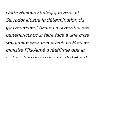
Cette alliance stratégique avec El 
Salvador illustre la détermination du 
gouvernement haïtien à diversifier ses 
partenariats pour faire face à une crise 
sécuritaire sans précédent. Le Premier 
ministre Fils-Aimé a réaffirmé que la 
restauration de la sécurité, de l'État de 
droit et de la stabilité institutionnelle 
constituait le préalable indispensable 
au redressement national et au 
développement durable du pays.
Le reflet