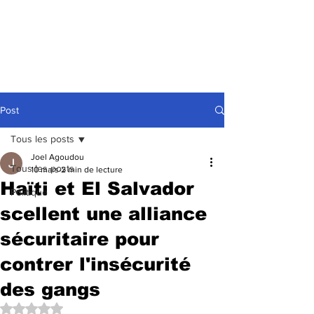
Post
Tous les posts
Joel Agoudou
Tous les posts
10 mars
2 min de lecture
Haïti et El Salvador
Politique
scellent une alliance
sécuritaire pour
contrer l'insécurité
des gangs
Noté NaN étoiles sur 5.