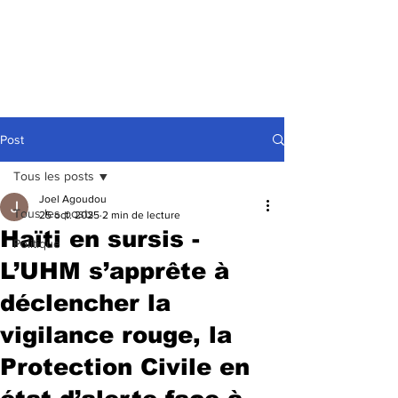
Post
Tous les posts
Joel Agoudou
Tous les posts
25 oct. 2025
2 min de lecture
Haïti en sursis -
Politique
L’UHM s’apprête à
déclencher la
vigilance rouge, la
Protection Civile en