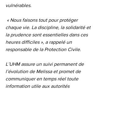
vulnérables.
 « Nous faisons tout pour protéger 
chaque vie. La discipline, la solidarité et 
la prudence sont essentielles dans ces 
heures difficiles », a rappelé un 
responsable de la Protection Civile.
L’UHM assure un suivi permanent de 
l’évolution de Melissa et promet de 
communiquer en temps réel toute 
information utile aux autorités 
concernées, afin de réduire les pertes 
humaines et matérielles.
En ce moment critique, Haïti retient son 
souffle. La menace est réelle, mais la 
préparation, la vigilance et la solidarité 