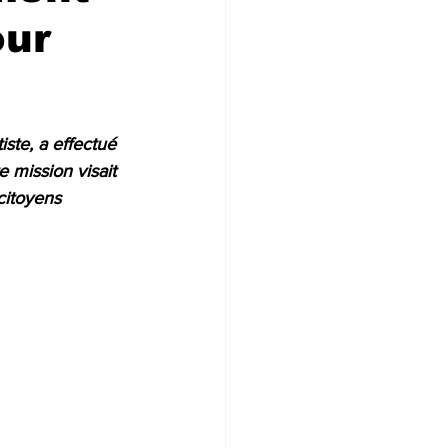
our
ste, a effectué 
 mission visait 
citoyens 