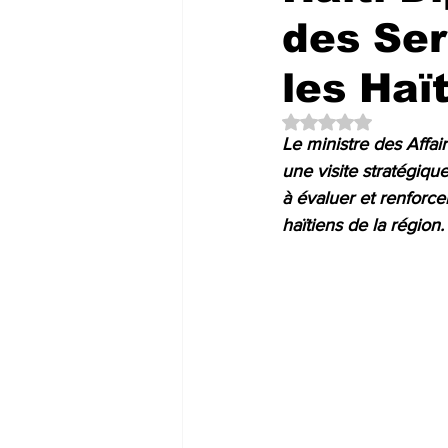
des Ser
les Haï
Noté NaN étoiles su
Le ministre des Affai
une visite stratégiqu
à évaluer et renforcer
haïtiens de la région.