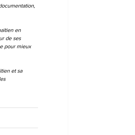
documentation, 
aïtien en 
ur de ses 
rue pour mieux 
tien et sa 
es 