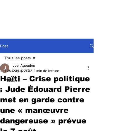
Post
Tous les posts
Joel Agoudou
Tous les posts
22 juil. 2025
2 min de lecture
Haïti – Crise politique
Politique
: Jude Édouard Pierre
met en garde contre
une « manœuvre
dangereuse » prévue