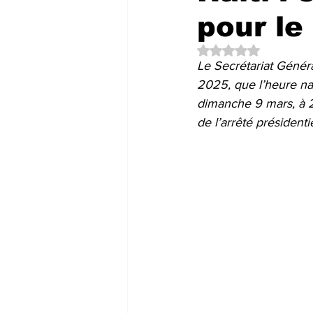
pour le
Noté NaN étoiles su
Le Secrétariat Généra
2025, que l’heure na
dimanche 9 mars, à 2 
de l’arrêté président