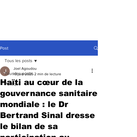
Post
Tous les posts
Joel Agoudou
Tous les posts
10 juin 2025
2 min de lecture
Haïti au cœur de la
Politique
gouvernance sanitaire
mondiale : le Dr
Bertrand Sinal dresse
le bilan de sa