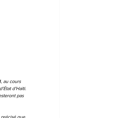
, au cours 
’État d’Haïti. 
esteront pas 
 a précisé que 