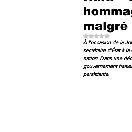
hommag
malgré 
Noté NaN étoiles su
À l’occasion de la Jo
secrétaire d’État à l
nation. Dans une décl
gouvernement haïtien 
persistante.