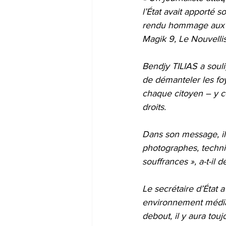
l’État avait apporté s
rendu hommage aux mé
Magik 9, Le Nouvellis
Bendjy TILIAS a soul
de démanteler les foy
chaque citoyen – y co
droits.
Dans son message, il 
photographes, technic
souffrances », a-t-il 
Le secrétaire d’État
environnement médiat
debout, il y aura touj