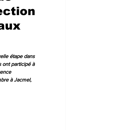
ection
 aux
velle étape dans 
ont participé à 
gence 
bre à Jacmel, 