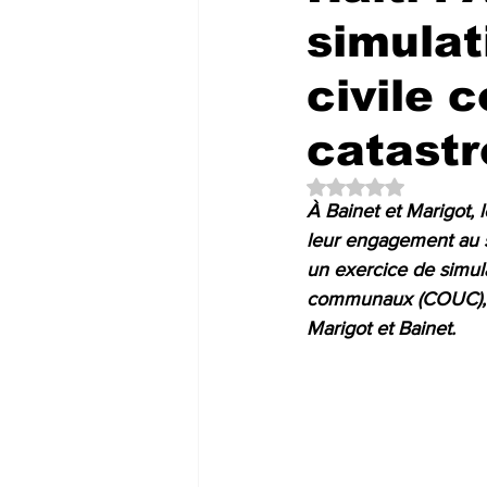
simulat
civile 
catast
Noté NaN étoiles su
À Bainet et Marigot, 
leur engagement au s
un exercice de simul
communaux (COUC), p
Marigot et Bainet.