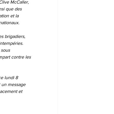
Clive McCaller, 
nsi que des 
tion et la 
nationaux.
s brigadiers, 
intempéries. 
 sous 
part contre les 
e lundi 8 
st un message 
cacement et 