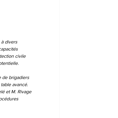
 à divers 
capacités 
ection civile 
entielle.
 de brigadiers 
 table avancé. 
lé et M. Rivage 
rocédures 