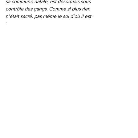
sa commune natale, est désormais sous 
contrôle des gangs. Comme si plus rien 
n’était sacré, pas même le sol d’où il est 
issu.
Un an après, le constat est sans appel, 
le pays s’effondre, et la direction de la 
PNH détourne le regard.
Voir tout
Posts récents