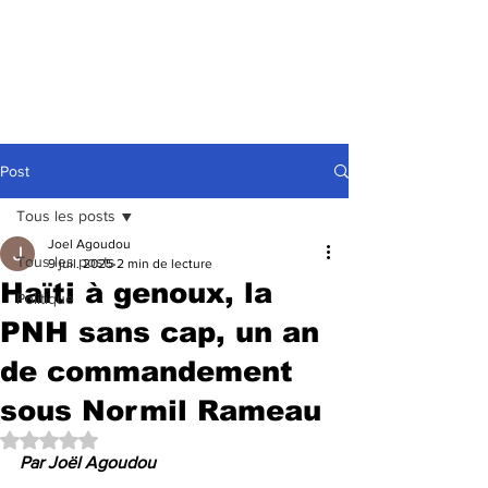
Post
Tous les posts
Joel Agoudou
Tous les posts
9 juil. 2025
2 min de lecture
Haïti à genoux, la
Politique
PNH sans cap, un an
de commandement
sous Normil Rameau
Noté NaN étoiles sur 5.
Par Joël Agoudou