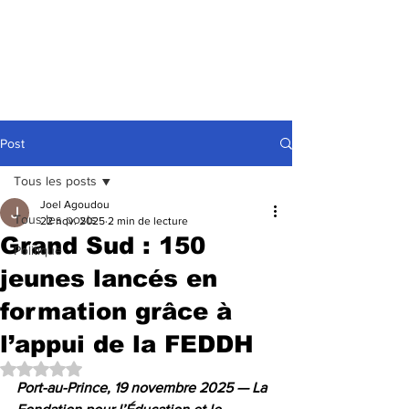
Post
Tous les posts
Joel Agoudou
Tous les posts
22 nov. 2025
2 min de lecture
Grand Sud : 150
Politique
jeunes lancés en
formation grâce à
l’appui de la FEDDH
Noté NaN étoiles sur 5.
Port-au-Prince, 19 novembre 2025 — La 