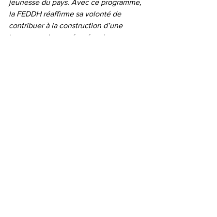
jeunesse du pays. Avec ce programme, 
la FEDDH réaffirme sa volonté de 
contribuer à la construction d’une 
jeunesse mieux préparée, plus 
résiliente et porteuse d’avenir pour 
Haïti.
Le reflet
Voir tout
Posts récents