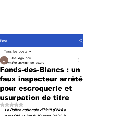
Post
Tous les posts
Joel Agoudou
Tous les posts
31 mars
1 min de lecture
Fonds-des-Blancs : un
Politique
faux inspecteur arrêté
pour escroquerie et
usurpation de titre
Noté NaN étoiles sur 5.
La Police nationale d’Haïti (PNH) a 