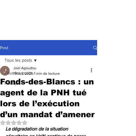
Post
Tous les posts
Joel Agoudou
Tous les posts
19 oct. 2025
1 min de lecture
Fonds-des-Blancs : un
Politique
agent de la PNH tué
lors de l’exécution
d’un mandat d’amener
Noté NaN étoiles sur 5.
La dégradation de la situation 