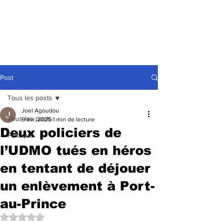
Post
Tous les posts
Joel Agoudou
Tous les posts
9 avr. 2025
1 min de lecture
Deux policiers de
Politique
l’UDMO tués en héros
en tentant de déjouer
un enlèvement à Port-
au-Prince
Noté NaN étoiles sur 5.