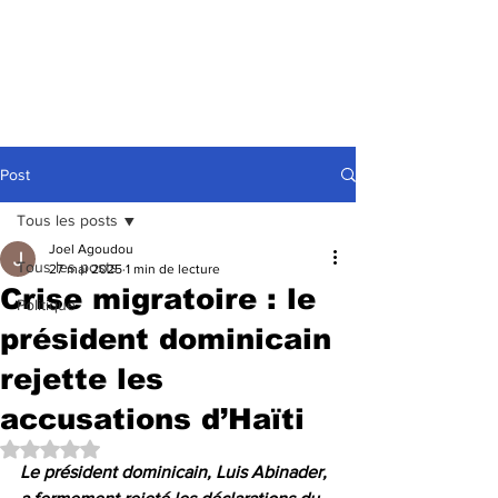
Post
Tous les posts
Joel Agoudou
Tous les posts
27 mai 2025
1 min de lecture
Crise migratoire : le
Politique
président dominicain
rejette les
accusations d’Haïti
Noté NaN étoiles sur 5.
Le président dominicain, Luis Abinader, 