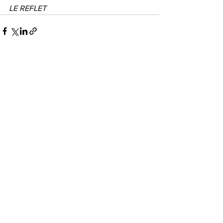
LE REFLET
Voir tout
Posts récents