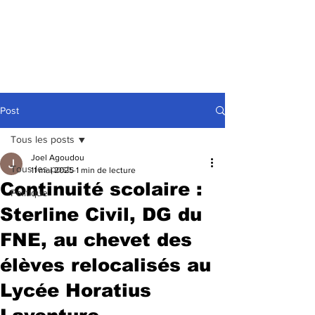
Post
Tous les posts
Joel Agoudou
Tous les posts
11 mai 2025
1 min de lecture
Continuité scolaire :
Politique
Sterline Civil, DG du
FNE, au chevet des
élèves relocalisés au
Lycée Horatius