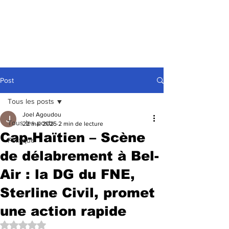
Post
Tous les posts
Joel Agoudou
Tous les posts
22 mai 2025
2 min de lecture
Cap-Haïtien – Scène
Politique
de délabrement à Bel-
Air : la DG du FNE,
Sterline Civil, promet
une action rapide
Noté NaN étoiles sur 5.