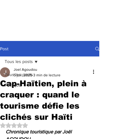
Post
Tous les posts
Joel Agoudou
Tous les posts
5 juil. 2025
3 min de lecture
Cap-Haïtien, plein à
Politique
craquer : quand le
tourisme défie les
clichés sur Haïti
Noté NaN étoiles sur 5.
Chronique touristique par Joël 