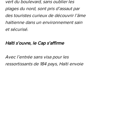
vert du boulevard, sans oublier les 
plages du nord, sont pris d’assaut par 
des touristes curieux de découvrir l’âme 
haïtienne dans un environnement sain 
et sécurisé.
Haïti s’ouvre, le Cap s’affirme
Avec l’entrée sans visa pour les 
ressortissants de 184 pays, Haïti envoie 
un signal fort au monde. Et c’est le Cap-
Haïtien, stable, authentique et 
dynamique, qui en récolte les fruits. La 
ville devient la vitrine d’un tourisme 
haïtien possible, digne et prometteur.
En tant que journaliste engagé et 
amoureux de ce pays, je tiens à féliciter 
sincèrement le ministre John Héric 