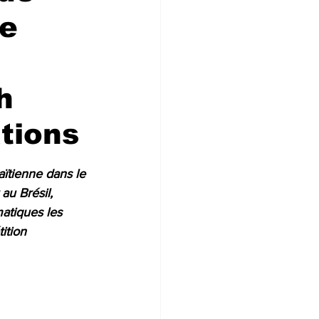
ne
h
ations
ïtienne dans le 
u Brésil, 
atiques les 
ition 