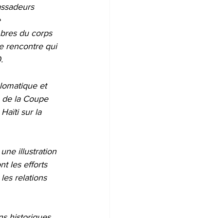
assadeurs 
 
mbres du corps 
e rencontre qui 
.
plomatique et 
e de la Coupe 
ïti sur la 
ne illustration 
 les efforts 
les relations 
ns historiques 