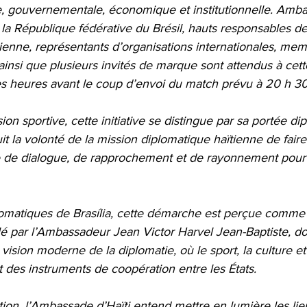
, gouvernementale, économique et institutionnelle. Amb
la République fédérative du Brésil, hauts responsables de
ilienne, représentants d’organisations internationales, me
ainsi que plusieurs invités de marque sont attendus à cett
s heures avant le coup d’envoi du match prévu à 20 h 30
on sportive, cette initiative se distingue par sa portée di
duit la volonté de la mission diplomatique haïtienne de fair
e dialogue, de rapprochement et de rayonnement pour Ha
omatiques de Brasília, cette démarche est perçue comme u
 par l’Ambassadeur Jean Victor Harvel Jean-Baptiste, dont
vision moderne de la diplomatie, où le sport, la culture et 
des instruments de coopération entre les États.
tion, l’Ambassade d’Haïti entend mettre en lumière les lie