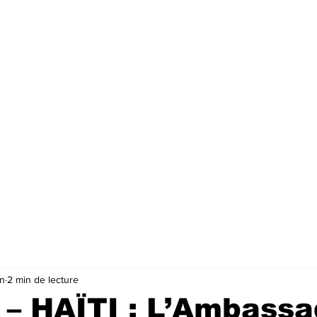
in
2 min de lecture
– HAÏTI : L’Ambass