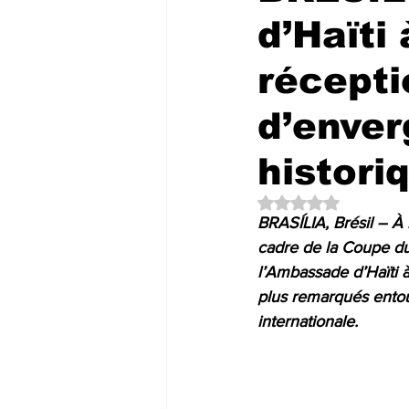
d’Haïti
récepti
d’enver
histori
Noté NaN étoiles su
BRASÍLIA, Brésil – À 
cadre de la Coupe du
l’Ambassade d’Haïti à
plus remarqués entour
internationale.